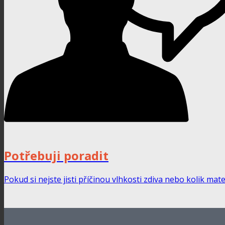
Potřebuji poradit
Pokud si nejste jisti příčinou vlhkosti zdiva nebo kolik 