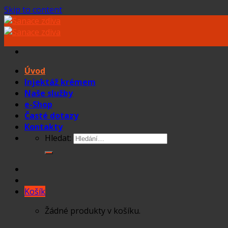
Skip to content
Úvod
Injektáž krémem
Naše služby
e-Shop
Časté dotazy
Kontakty
Hledat:
Košík
Žádné produkty v košíku.