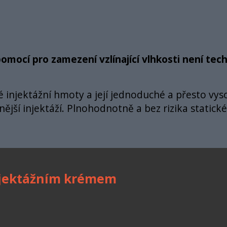
mocí pro zamezení vzlínající vlhkosti není tech
injektážní hmoty a její jednoduché a přesto vysoc
nější injektáží. Plnohodnotně a bez rizika static
injektážním krémem