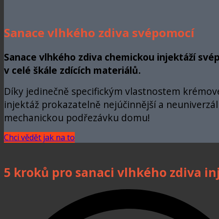
Sanace vlhkého zdiva svépomocí
Sanace vlhkého zdiva chemickou injektáží svépo
v celé škále zdících materiálů.
Díky jedinečně specifickým vlastnostem krémové 
injektáž prokazatelně nejúčinnější a neuniverzál
mechanickou podřezávku domu!
Chci vědět jak na to
5 kroků pro sanaci vlhkého zdiva 