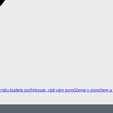
materiálu budete potřebovat, rádi vám pomůžeme s výpočtem 