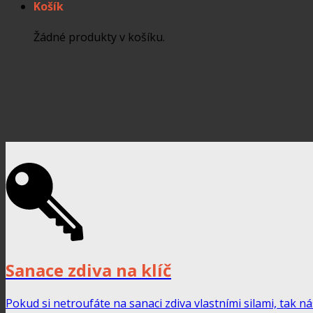
Košík
Žádné produkty v košíku.
Sanace zdiva na klíč
Pokud si netroufáte na sanaci zdiva vlastními silami, tak 