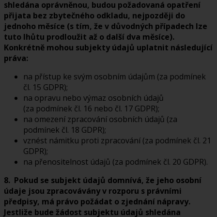
shledána oprávněnou, budou požadovaná opatření
přijata bez zbytečného odkladu, nejpozději do
jednoho měsíce (s tím, že v důvodných případech lze
tuto lhůtu prodloužit až o další dva měsíce).
Konkrétně mohou subjekty údajů uplatnit následující
práva:
na přístup ke svým osobním údajům (za podmínek
čl. 15 GDPR);
na opravu nebo výmaz osobních údajů
(za podmínek čl. 16 nebo čl. 17 GDPR);
na omezení zpracování osobních údajů (za
podmínek čl. 18 GDPR);
vznést námitku proti zpracování (za podmínek čl. 21
GDPR);
na přenositelnost údajů (za podmínek čl. 20 GDPR).
8. Pokud se subjekt údajů domnívá, že jeho osobní
údaje jsou zpracovávány v rozporu s právními
předpisy, má právo požádat o zjednání nápravy.
Jestliže bude žádost subjektu údajů shledána