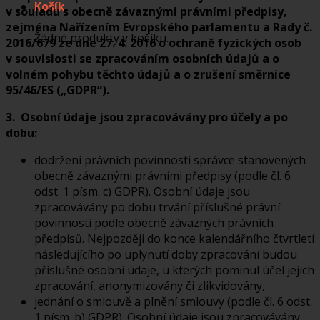
Košík
v souladu s obecně závaznými právními předpisy,
zejména Nařízením Evropského parlamentu a Rady č.
Žádné produkty v košíku.
2016/679 ze dne 27. 4. 2016 o ochraně fyzických osob
v souvislosti se zpracováním osobních údajů a o
volném pohybu těchto údajů a o zrušení směrnice
95/46/ES („GDPR“).
3. Osobní údaje jsou zpracovávány pro účely a po
dobu:
dodržení právních povinností správce stanovených
obecně závaz­nými právními předpisy (podle čl. 6
odst. 1 písm. c) GDPR). Osobní údaje jsou
zpracovávány po dobu trvání příslušné právní
povinnosti podle obecně závazných právních
předpisů. Nejpozději do konce kalendářního čtvrtletí
následujícího po uplynutí doby zpracování budou
příslušné osobní údaje, u kterých pominul účel jejich
zpracování, anonymizovány či zlikvidovány,
jednání o smlouvě a plnění smlouvy (podle čl. 6 odst.
1 písm. b) GDPR). Osobní údaje jsou zpracovávány