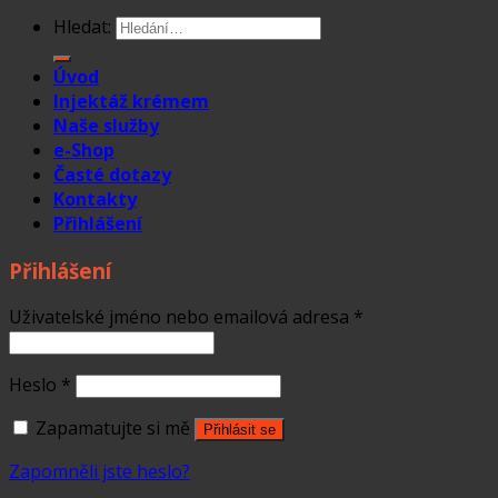
Hledat:
Úvod
Injektáž krémem
Naše služby
e-Shop
Časté dotazy
Kontakty
Přihlášení
Přihlášení
Uživatelské jméno nebo emailová adresa
*
Heslo
*
Zapamatujte si mě
Přihlásit se
Zapomněli jste heslo?