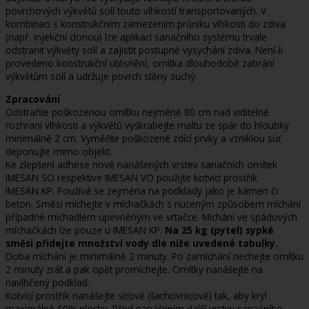
povrchových výkvětů solí touto vlhkostí transportovaných. V
kombinaci s konstrukčním zamezením průniku vlhkosti do zdiva
(např. injekční clonou) lze aplikací sanačního systému trvale
odstranit výkvěty solí a zajistit postupné vysychání zdiva. Není-li
provedeno konstrukční utěsnění, omítka dlouhodobě zabrání
výkvětům solí a udržuje povrch stěny suchý.
Zpracování
Odstraňte poškozenou omítku nejméně 80 cm nad viditelné
rozhraní vlhkosti a výkvětů vyškrabejte maltu ze spár do hloubky
minimálně 2 cm. Vyměňte poškozené zdící prvky a vzniklou suť
deponujte mimo objekt.
Ke zlepšení adhese nově nanášených vrstev sanačních omítek
IMESAN SO respektive IMESAN VO použijte kotvící prostřik
IMESAN KP. Používá se zejména na podklady jako je kámen či
beton. Směsi míchejte v míchačkách s nuceným způsobem míchání
případně míchadlem upevněným ve vrtačce. Míchání ve spádových
míchačkách lze pouze u IMESAN KP.
Na 25 kg (pytel) sypké
směsi přidejte množství vody dle níže uvedené tabulky.
Doba míchání je minimálně 2 minuty. Po zamíchání nechejte omítku
2 minuty zrát a pak opět promíchejte. Omítky nanášejte na
navlhčený podklad.
Kotvící prostřik nanášejte síťově (šachovnicově) tak, aby kryl
maximálně 50% plochy. Před nanášením další vrstvy sanačního