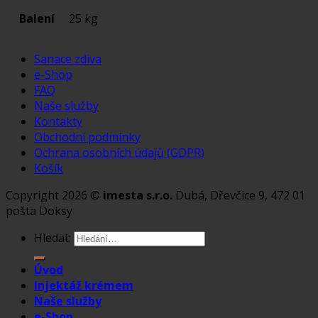
Balení
25 kg
Sanace zdiva
e-Shop
FAQ
Naše služby
Kontakty
Obchodní podmínky
Ochrana osobních údajů (GDPR)
Košík
Copyright 2026 ©
imesta s.r.o.
Dubá, Dřevčice 9, 472 01
pošta Doksy
Hledat:
Úvod
Injektáž krémem
Naše služby
e-Shop