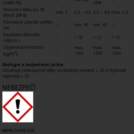
maltě (%)
25%
Pevnost v tlaku po 28
min. 5
3,5 – 4,5
3,5 – 4,5
max. 1,5
dnech (MPa)
Pórovitost zatvrdlé omítky
–
min. 45
min. 45
–
(%)
Součinitel difusního
–
< 18
< 12
< 12
odporu –
Objemová hmotnost
max.
max.
max.
–
3
1350
1350
1350
(kg/m
)
Ekologie a bezpečnost práce
Obsahuje nebezpečné látky: portlantský cement, ≤ 20 a Hydroxid
vápenatý,≤ 20
NEBEZPEČÍ
H315
Dráždí kůži.