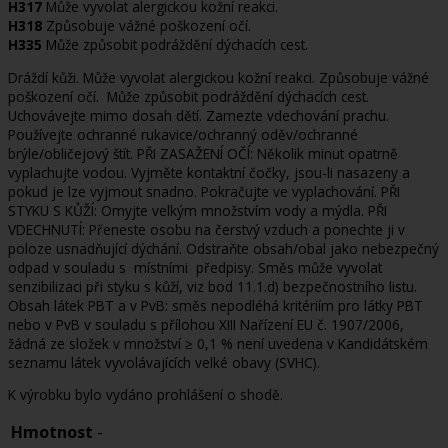
H317
Může vyvolat alergickou kožní reakci.
H318
Způsobuje vážné poškození očí.
H335
Může způsobit podráždění dýchacích cest.
Dráždí kůži. Může vyvolat alergickou kožní reakci. Způsobuje vážné
poškození očí. Může způsobit podráždění dýchacích cest.
Uchovávejte mimo dosah dětí. Zamezte vdechování prachu.
Používejte ochranné rukavice/ochranný oděv/ochranné
brýle/obličejový štít. PŘI ZASAŽENÍ OČÍ: Několik minut opatrně
vyplachujte vodou. Vyjměte kontaktní čočky, jsou-li nasazeny a
pokud je lze vyjmout snadno. Pokračujte ve vyplachování. PŘI
STYKU S KŮŽÍ: Omyjte velkým množstvím vody a mýdla. PŘI
VDECHNUTÍ: Přeneste osobu na čerstvý vzduch a ponechte ji v
poloze usnadňující dýchání. Odstraňte obsah/obal jako nebezpečný
odpad v souladu s místními předpisy. Směs může vyvolat
senzibilizaci při styku s kůží, viz bod 11.1.d) bezpečnostního listu.
Obsah látek PBT a v PvB: směs nepodléhá kritériím pro látky PBT
nebo v PvB v souladu s přílohou XIII Nařízení EU č. 1907/2006,
žádná ze složek v množství ≥ 0,1 % není uvedena v Kandidátském
seznamu látek vyvolávajících velké obavy (SVHC).
K výrobku bylo vydáno prohlášení o shodě.
Hmotnost
-