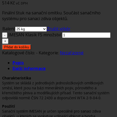
514
Kč
vč. DPH
Finální štuk na sanační omítku. Součást sanačního
systému pro sanaci zdiva objektů.
Balení
Zrušit výběr
IMESAN Klasik FS množství
Přidat do košíku
Katalogové číslo:
-
Kategorie:
Nezařazené
Popis
Další informace
Charakteristika
Systém se skládá z jednotlivých jednosložkových omítkových
směsí, které jsou na bázi minerálních pojiv, pórovitého a
křemičitého plniva a modifikujících přísad. Tento sanační systém
odpovídá normě ČSN 72 2430 a doporučení WTA 2-9-04-0.
Použití
Sanační systém IMESAN je určen speciálně pro sanaci zdiva
objektů, u kterých se vyskytuje vzlínající vlhkost a tvorba