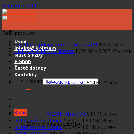
Skip to content
Další produkty
Úvod
Injektážní pumpa pro sanaci zdiva 5l
478
Kč
vč. DPH
Injektáž krémem
HYDROCREME INC imesta
1 209
Kč
–
8 057
Kč
vč. DPH
Naše služby
e-Shop
Časté dotazy
Kontakty
Hledat:
IMESAN Klasik SO
514
Kč
vč. DPH
Košík
IMESAN Klasik VO
514
Kč
vč. DPH
Vrták průměr 10mm
227
Kč
–
1 592
Kč
vč. DPH
Žádné produkty v košíku.
Vrták průměr 12mm
235
Kč
–
1 814
Kč
vč. DPH
MONTAFIX 5M
325
Kč
–
1 185
Kč