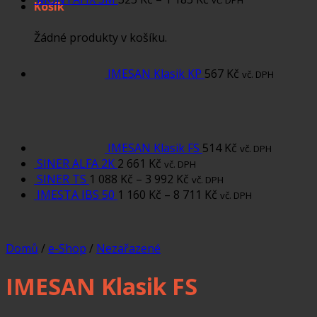
vč. DPH
Košík
Žádné produkty v košíku.
IMESAN Klasik KP
567
Kč
vč. DPH
IMESAN Klasik FS
514
Kč
vč. DPH
SINER ALFA 2K
2 661
Kč
vč. DPH
SINER TS
1 088
Kč
–
3 992
Kč
vč. DPH
IMESTA IBS 50
1 160
Kč
–
8 711
Kč
vč. DPH
Domů
/
e-Shop
/
Nezařazené
IMESAN Klasik FS