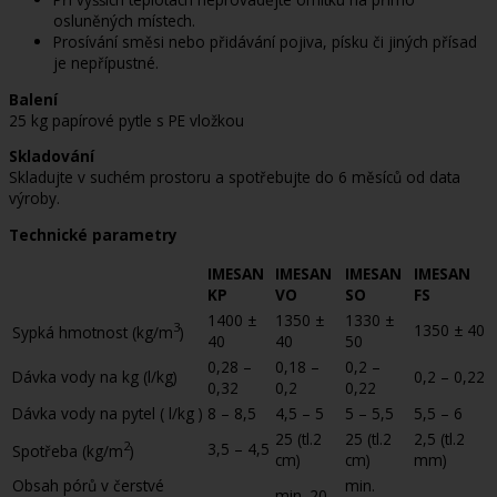
osluněných místech.
Prosívání směsi nebo přidávání pojiva, písku či jiných přísad
je nepřípustné.
Balení
25 kg papírové pytle s PE vložkou
Skladování
Skladujte v suchém prostoru a spotřebujte do 6 měsíců od data
výroby.
Technické parametry
IMESAN
IMESAN
IMESAN
IMESAN
KP
VO
SO
FS
1400 ±
1350 ±
1330 ±
3
1350 ± 40
Sypká hmotnost (kg/m
)
40
40
50
0,28 –
0,18 –
0,2 –
Dávka vody na kg (l/kg)
0,2 – 0,22
0,32
0,2
0,22
Dávka vody na pytel ( l/kg )
8 – 8,5
4,5 – 5
5 – 5,5
5,5 – 6
25 (tl.2
25 (tl.2
2,5 (tl.2
2
3,5 – 4,5
Spotřeba (kg/m
)
cm)
cm)
mm)
Obsah pórů v čerstvé
min.
–
min. 20
–