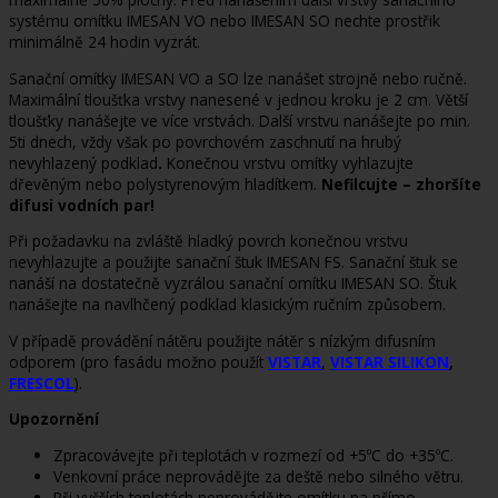
systému omítku IMESAN VO nebo IMESAN SO nechte prostřik
minimálně 24 hodin vyzrát.
Sanační omítky IMESAN VO a SO lze nanášet strojně nebo ručně.
Maximální tloušťka vrstvy nanesené v jednou kroku je 2 cm. Větší
tloušťky nanášejte ve více vrstvách. Další vrstvu nanášejte po min.
5ti dnech, vždy však po povrchovém zaschnutí na hrubý
nevyhlazený podklad
.
Konečnou vrstvu omítky vyhlazujte
dřevěným nebo polystyrenovým hladítkem.
Nefilcujte – zhoršíte
difusi vodních par!
Při požadavku na zvláště hladký povrch konečnou vrstvu
nevyhlazujte a použijte sanační štuk IMESAN FS. Sanační štuk se
nanáší na dostatečně vyzrálou sanační omítku IMESAN SO. Štuk
nanášejte na navlhčený podklad klasickým ručním způsobem.
V případě provádění nátěru použijte nátěr s nízkým difusním
odporem (pro fasádu možno použít
VISTAR
,
VISTAR SILIKON
,
FRESCOL
).
Upozornění
Zpracovávejte při teplotách v rozmezí od +5ºC do +35ºC.
Venkovní práce neprovádějte za deště nebo silného větru.
Při vyšších teplotách neprovádějte omítku na přímo